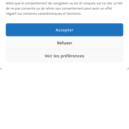
telles que le comportement de navigation ou les ID uniques sur ce site. Le fait
de ne pas consentir ou de retirer son consentement peut avoir un effet
négatif sur certaines caractéristiques et fonctions.
Accepter
Le Covid et les jeunes, ce que
nous en savons…
Refuser
Depuis le début de la crise sanitaire, le quotidien
Voir les préférences
des jeunes a été affecté dans tous ses aspects :
études, emploi, budget, vie sociale et
LIRE LA SUITE »
11 mars 2021
M360MAG