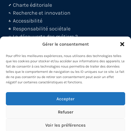
Charte éditoriale
Recherche et innovation
Accessibilité
Responsabilité sociétale
La découverte des métiers ?
Le blog Métiers 360 !
Gérer le consentement
FAQ et support abonnés
Pour offrir les meilleures expériences, nous utilisons des technologies telles
Découvrez la WebApp
que les cookies pour stocker et/ou accéder aux informations des appareils. Le
fait de consentir à ces technologies nous permettra de traiter des données
Découvrez le Back office
telles que le comportement de navigation ou les ID uniques sur ce site. Le fait
Découvrez le Loader -MDM
de ne pas consentir ou de retirer son consentement peut avoir un effet
négatif sur certaines caractéristiques et fonctions.
Participez à nos formations !
Accepter
Refuser
Voir les préférences
© 2026 Métiers 360