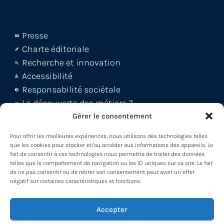
Presse
Charte éditoriale
Recherche et innovation
Accessibilité
Responsabilité sociétale
La découverte des métiers ?
Le blog Métiers 360 !
Gérer le consentement
FAQ et support abonnés
Pour offrir les meilleures expériences, nous utilisons des technologies telles
Découvrez la WebApp
que les cookies pour stocker et/ou accéder aux informations des appareils. Le
fait de consentir à ces technologies nous permettra de traiter des données
Découvrez le Back office
telles que le comportement de navigation ou les ID uniques sur ce site. Le fait
Découvrez le Loader -MDM
de ne pas consentir ou de retirer son consentement peut avoir un effet
négatif sur certaines caractéristiques et fonctions.
Participez à nos formations !
Accepter