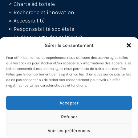
Charte éditoriale
Recherche et innovation
Accessibilité
Responsabilité sociétale
La découverte des métiers ?
Le blog Métiers 360 !
Gérer le consentement
FAQ et support abonnés
Pour offrir les meilleures expériences, nous utilisons des technologies telles
Découvrez la WebApp
que les cookies pour stocker et/ou accéder aux informations des appareils. Le
fait de consentir à ces technologies nous permettra de traiter des données
Découvrez le Back office
telles que le comportement de navigation ou les ID uniques sur ce site. Le fait
Découvrez le Loader -MDM
de ne pas consentir ou de retirer son consentement peut avoir un effet
négatif sur certaines caractéristiques et fonctions.
Participez à nos formations !
Accepter
Refuser
Voir les préférences
© 2026 Métiers 360