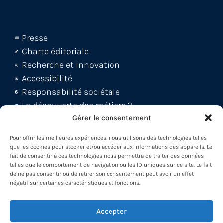
Presse
Charte éditoriale
Recherche et innovation
Accessibilité
Responsabilité sociétale
La découverte des métiers ?
Le blog Métiers 360 !
Gérer le consentement
FAQ et support abonnés
Pour offrir les meilleures expériences, nous utilisons des technologies telles
Découvrez la WebApp
que les cookies pour stocker et/ou accéder aux informations des appareils. Le
fait de consentir à ces technologies nous permettra de traiter des données
Découvrez le Back office
telles que le comportement de navigation ou les ID uniques sur ce site. Le fait
Découvrez le Loader -MDM
de ne pas consentir ou de retirer son consentement peut avoir un effet
négatif sur certaines caractéristiques et fonctions.
Participez à nos formations !
Accepter