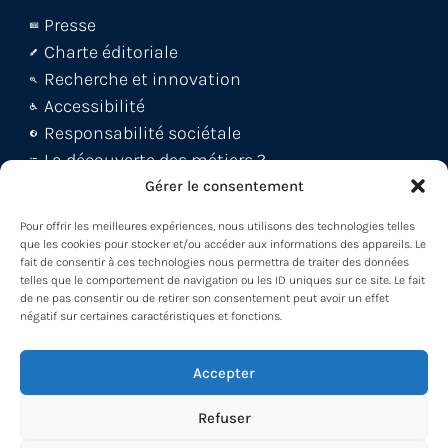
Presse
Charte éditoriale
Recherche et innovation
Accessibilité
Responsabilité sociétale
La découverte des métiers ?
Le blog Métiers 360 !
Gérer le consentement
FAQ et support abonnés
Pour offrir les meilleures expériences, nous utilisons des technologies telles
Découvrez la WebApp
que les cookies pour stocker et/ou accéder aux informations des appareils. Le
fait de consentir à ces technologies nous permettra de traiter des données
Découvrez le Back office
telles que le comportement de navigation ou les ID uniques sur ce site. Le fait
Découvrez le Loader -MDM
de ne pas consentir ou de retirer son consentement peut avoir un effet
négatif sur certaines caractéristiques et fonctions.
Participez à nos formations !
Accepter
Refuser