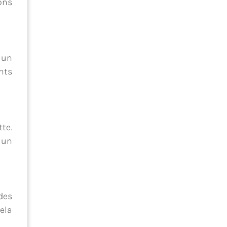
ons
 un
nts
te.
 un
des
ela