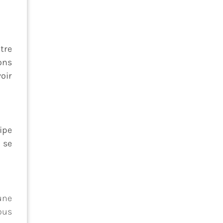
tre
ons
oir
ipe
 se
une
ous