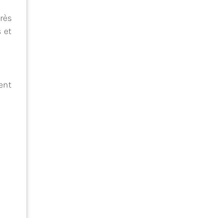
rès
 et
ent