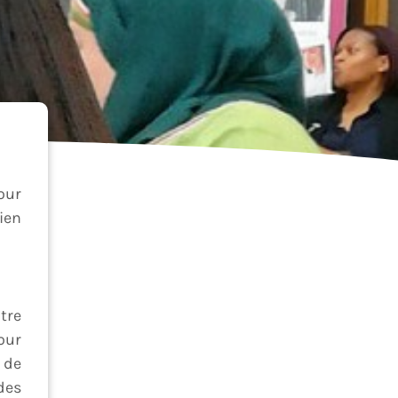
our
ien
tre
our
 de
des