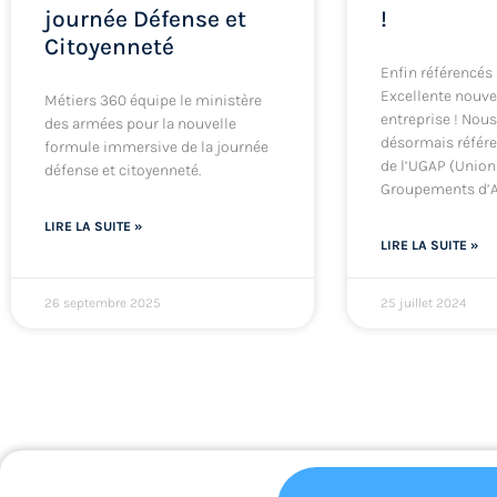
journée Défense et
!
Citoyenneté
Enfin référencés 
Excellente nouve
Métiers 360 équipe le ministère
entreprise ! No
des armées pour la nouvelle
désormais référen
formule immersive de la journée
de l’UGAP (Union
défense et citoyenneté.
Groupements d’A
LIRE LA SUITE »
LIRE LA SUITE »
26 septembre 2025
25 juillet 2024