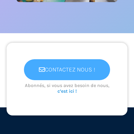
Qu'est-ce que
l'apprentissage (lycée)
Ce module ’inscrit dans le Parcours avenir
en permettant aux lycéen(ne)s de
découvrir...
En savoir +
CONTACTEZ NOUS !
Abonnés, si vous avez besoin de nous,
c’est ici !