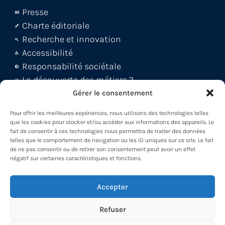
Presse
Charte éditoriale
Recherche et innovation
Accessibilité
Responsabilité sociétale
La découverte des métiers ?
Le blog Métiers 360 !
Gérer le consentement
FAQ et support abonnés
Pour offrir les meilleures expériences, nous utilisons des technologies telles
Découvrez la WebApp
que les cookies pour stocker et/ou accéder aux informations des appareils. Le
fait de consentir à ces technologies nous permettra de traiter des données
Découvrez le Back office
telles que le comportement de navigation ou les ID uniques sur ce site. Le fait
Découvrez le Loader -MDM
de ne pas consentir ou de retirer son consentement peut avoir un effet
négatif sur certaines caractéristiques et fonctions.
Participez à nos formations !
Accepter
Refuser