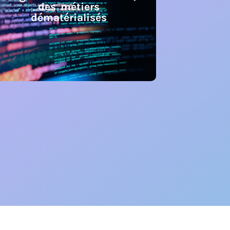
des métiers
dématérialisés
Jongler avec les données,
des métiers
dématérialisés
Ce module permet de prendre conscience
de la variété des métiers et du fait qu’ils ne
nécessitent pas tous les compétences.
En savoir +