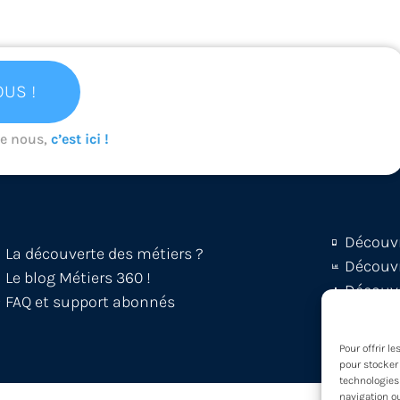
US !
de nous,
c’est ici !
Découv
La découverte des métiers ?
Découvr
Le blog Métiers 360 !
Découvr
FAQ et support abonnés
Partici
Pour offrir l
pour stocker 
technologies
navigation ou