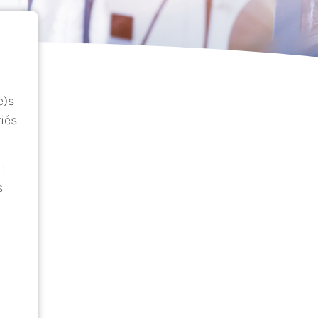
e)s
riés
 !
s