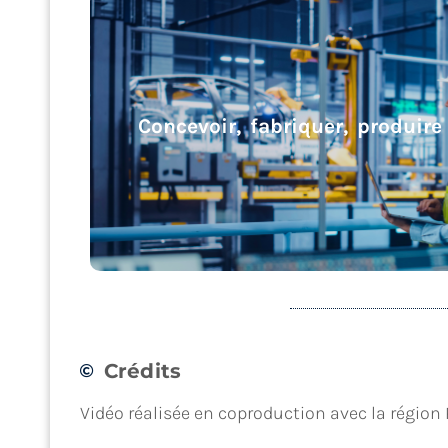
Concevoir, fabriquer, produire
Crédits
Concevoir, fabriquer, produire
Vidéo réalisée en coproduction avec la région P