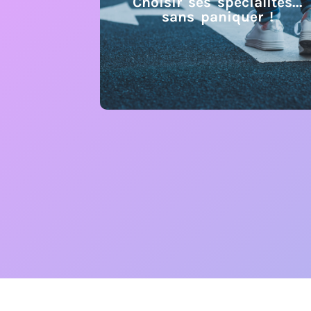
Choisir ses spécialités...
sans paniquer !
Choisir ses spécialités...
sans paniquer !
Au second trimestre de la classe de
seconde, l’élève doit choisir les spécialités
qui détermineront son parcours jusqu’au
bac.
En savoir +