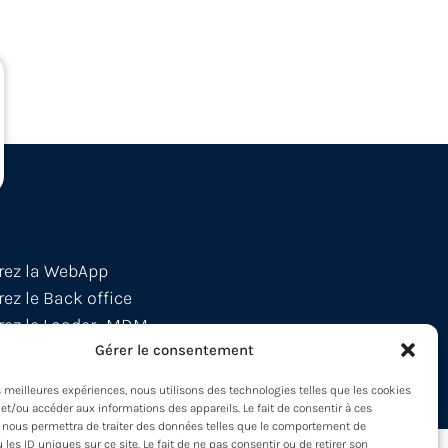
rez la WebApp
ez le Back office
ez le Loader -MDM
pez à nos formations !
Gérer le consentement
es meilleures expériences, nous utilisons des technologies telles que les cookies
et/ou accéder aux informations des appareils. Le fait de consentir à ces
 nous permettra de traiter des données telles que le comportement de
 les ID uniques sur ce site. Le fait de ne pas consentir ou de retirer son