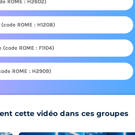
ode ROME : H2602)
) (code ROME : H1208)
e (code ROME : F1104)
code ROME : H2909)
ent cette vidéo dans ces groupes