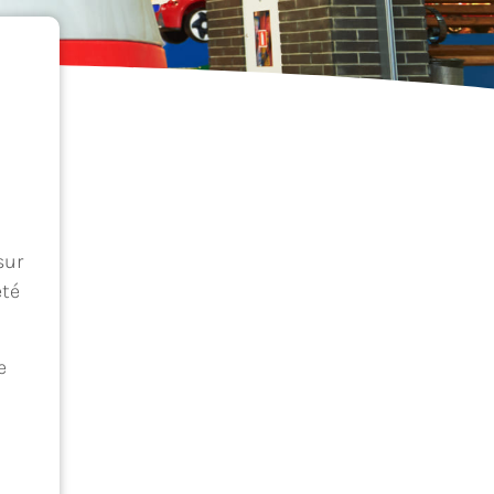
sur
eté
e