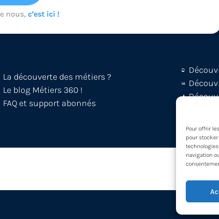
de nous,
c’est ici !
Découv
La découverte des métiers ?
Découvr
Le blog Métiers 360 !
Découvr
FAQ et support abonnés
Partici
Pour offrir l
pour stocker 
technologies
navigation ou
consentement 
Ac