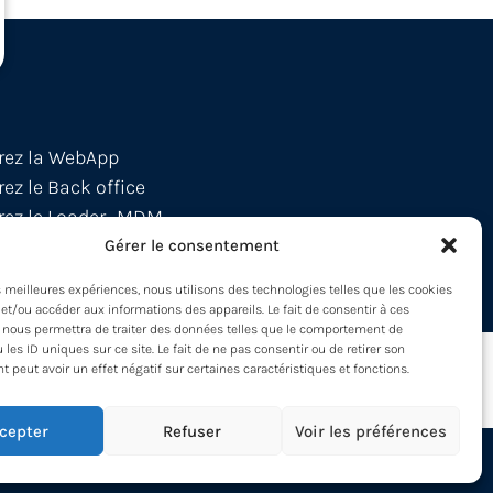
rez la WebApp
ez le Back office
ez le Loader -MDM
pez à nos formations !
Gérer le consentement
es meilleures expériences, nous utilisons des technologies telles que les cookies
et/ou accéder aux informations des appareils. Le fait de consentir à ces
 nous permettra de traiter des données telles que le comportement de
 les ID uniques sur ce site. Le fait de ne pas consentir ou de retirer son
peut avoir un effet négatif sur certaines caractéristiques et fonctions.
cepter
Refuser
Voir les préférences
© 2026 Métiers 360