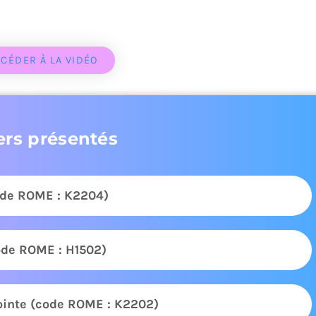
CÉDER À LA VIDÉO
ers présentés
code ROME : K2204)
ode ROME : H1502)
ointe (code ROME : K2202)