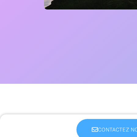
Gravir les échelons
Avoir un emploi est une étape importante,
mais il est également nécessaire de
comprendre qu’une vie professionnelle
peut prendre des tournants variés...
En savoir +
CONTACTEZ NO