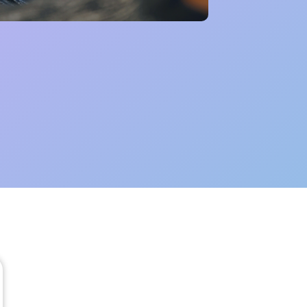
Des stories pour s'orienter
(true story)
Les activités en lien avec la Webapp
permettent aux élèves d’élargir leurs
horizons en découvrant de nombreuses
professions.
En savoir +