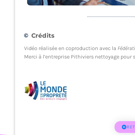
Crédits
Être au service des pros
Vidéo réalisée en coproduction avec la
Fédérat
Merci à l’entreprise Pithiviers nettoyage pour 
RE