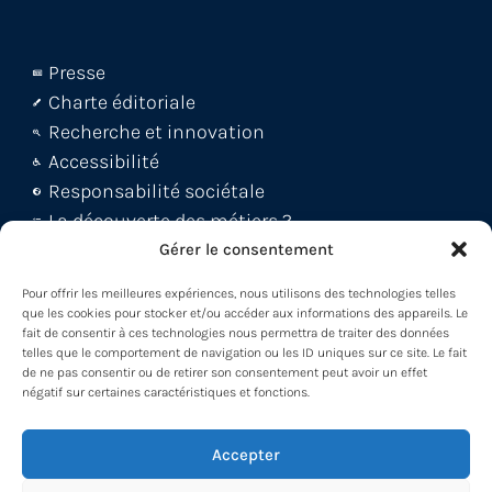
Presse
Charte éditoriale
Recherche et innovation
Accessibilité
Responsabilité sociétale
La découverte des métiers ?
Le blog Métiers 360 !
Gérer le consentement
FAQ et support abonnés
Pour offrir les meilleures expériences, nous utilisons des technologies telles
Découvrez la WebApp
que les cookies pour stocker et/ou accéder aux informations des appareils. Le
fait de consentir à ces technologies nous permettra de traiter des données
Découvrez le Back office
telles que le comportement de navigation ou les ID uniques sur ce site. Le fait
Découvrez le Loader -MDM
de ne pas consentir ou de retirer son consentement peut avoir un effet
négatif sur certaines caractéristiques et fonctions.
Participez à nos formations !
Accepter