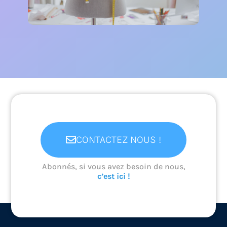
Un métier sur mesure, c'est
possible !
Ce module peut faire référence aux notions
de “travail”, de “bonheur” inscrits...
En savoir +
CONTACTEZ NOUS !
Abonnés, si vous avez besoin de nous,
c’est ici !