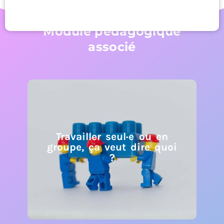
Module pédagogique
associé
Travailler seul·e ou en
groupe, ça veut dire quoi
?