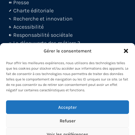
Presse
Charte éditoriale
Recherche et innovation
Accessibilité
Responsabilité sociétale
La découverte des métiers ?
Le blog Métiers 360 !
Gérer le consentement
FAQ et support abonnés
Pour offrir les meilleures expériences, nous utilisons des technologies telles
Découvrez la WebApp
que les cookies pour stocker et/ou accéder aux informations des appareils. Le
fait de consentir à ces technologies nous permettra de traiter des données
Découvrez le Back office
telles que le comportement de navigation ou les ID uniques sur ce site. Le fait
Découvrez le Loader -MDM
de ne pas consentir ou de retirer son consentement peut avoir un effet
négatif sur certaines caractéristiques et fonctions.
Participez à nos formations !
Accepter
Refuser
Voir les préférences