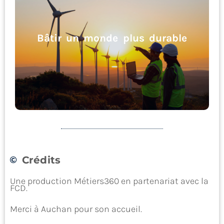
Accueillir, commercer
Bâtir un monde plus durable
Crédits
Bâtir un monde plus durable
Une production Métiers360 en partenariat avec la
FCD.
Merci à Auchan pour son accueil.