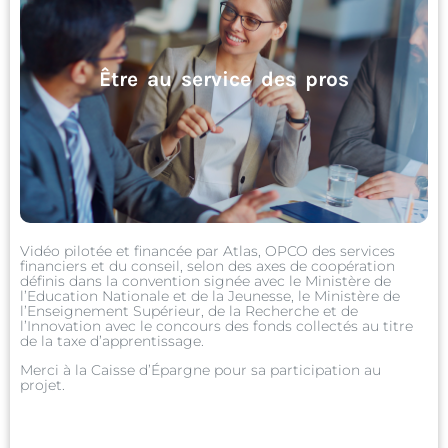
Être au service des pros
Vidéo pilotée et financée par Atlas, OPCO des services
financiers et du conseil, selon des axes de coopération
définis dans la convention signée avec le Ministère de
l’Education Nationale et de la Jeunesse, le Ministère de
l’Enseignement Supérieur, de la Recherche et de
l’Innovation avec le concours des fonds collectés au titre
de la taxe d’apprentissage.
Être au service des pros
Merci à la Caisse d’Épargne pour sa participation au
projet.