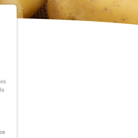
tes
la
ce