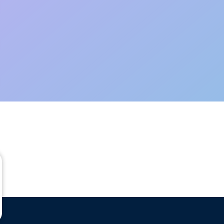
Prendre conscience de ses
qualités
Pour les aider à rédiger une lettre de
motivation et pour les préparer à entrer
dans le monde professionnel, il est
essentiel de donner des clés aux élèves.
En savoir +