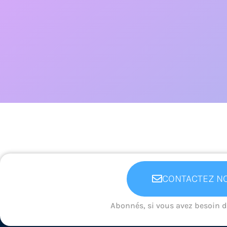
un(e) psy EN (classe
entière)
Utiliser les représentations des élèves sur
les métiers ou univers professionnels est
un bon moyen pour mener une séance
d'orientation.
En savoir +
CONTACTEZ NO
Abonnés, si vous avez besoin 