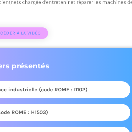
nicien(ne)s chargée d’entretenir et réparer les machines d
CÉDER À LA VIDÉO
ers présentés
e industrielle (code ROME : I1102)
(code ROME : H1503)